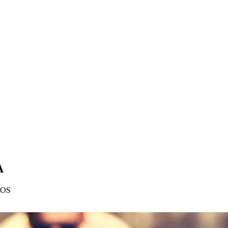
A
ÃOS