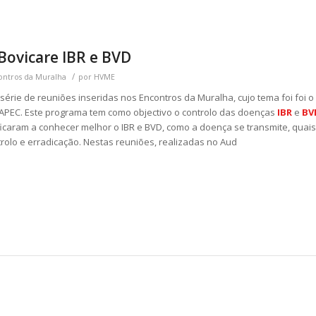
Bovicare IBR e BVD
/
ontros da Muralha
por
HVME
rie de reuniões inseridas nos Encontros da Muralha, cujo tema foi foi o
PEC. Este programa tem como objectivo o controlo das doenças
IBR
e
BV
icaram a conhecer melhor o IBR e BVD, como a doença se transmite, quais
rolo e erradicação. Nestas reuniões, realizadas no Aud