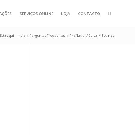
AÇÕES
SERVIÇOS ONLINE
LOJA
CONTACTO
Está aqui:
Início
/
Perguntas Frequentes
/
Profilaxia Médica
/
Bovinos