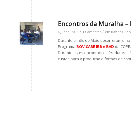
Encontros da Muralha – 
/
/
4 Junho, 2015
1 Comentar
em
Bovinos
,
Enc
Durante o mês de Maio decorreram uma sé
Programa
BOVICARE IBR e BVD
da COPRA
Durante estes encontros os Produtores f
custos para a produção e formas de cont