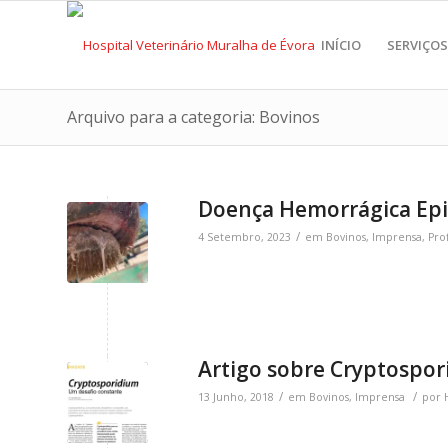
INÍCIO
SERVIÇOS
Arquivo para a categoria: Bovinos
Doença Hemorrágica Epi
/
4 Setembro, 2023
em
Bovinos
,
Imprensa
,
Pro
Artigo sobre Cryptospor
/
/
13 Junho, 2018
em
Bovinos
,
Imprensa
por