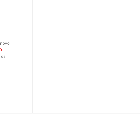
 novo
D
.
 os