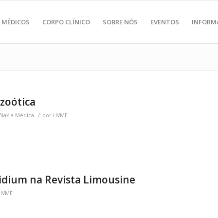
 MÉDICOS
CORPO CLÍNICO
SOBRE NÓS
EVENTOS
INFORM
zoótica
/
filaxia Médica
por
HVME
idium na Revista Limousine
HVME