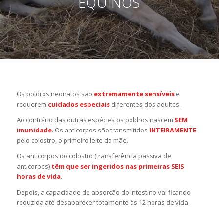
EQUINOS
Os poldros neonatos são
extremamente sensíveis
e
requerem
cuidados especiais
diferentes dos adultos.
Ao contrário das outras espécies os poldros nascem
SEM
imunidade
. Os anticorpos são transmitidos
INTEIRAMENTE
pelo colostro, o primeiro leite da mãe.
Os anticorpos do colostro (transferência passiva de
anticorpos)
têm que ser ingeridos nas primeiras SEIS
horas de vida
.
Depois, a capacidade de absorção do intestino vai ficando
reduzida até desaparecer totalmente às 12 horas de vida.