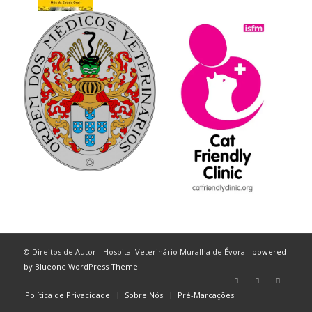
© Direitos de Autor - Hospital Veterinário Muralha de Évora -
powered
by Blueone WordPress Theme
Política de Privacidade
Sobre Nós
Pré-Marcações