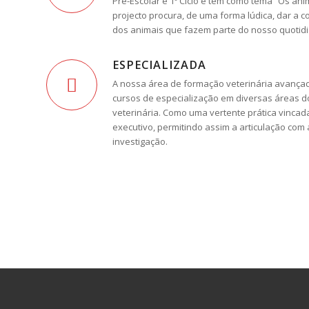
Pré-Escolar e 1º Ciclo e tem como tema “Os an
projecto procura, de uma forma lúdica, dar a c
dos animais que fazem parte do nosso quotid
ESPECIALIZADA
A nossa área de formação veterinária avança
cursos de especialização em diversas áreas 
veterinária. Como uma vertente prática vinca
executivo, permitindo assim a articulação com 
investigação.