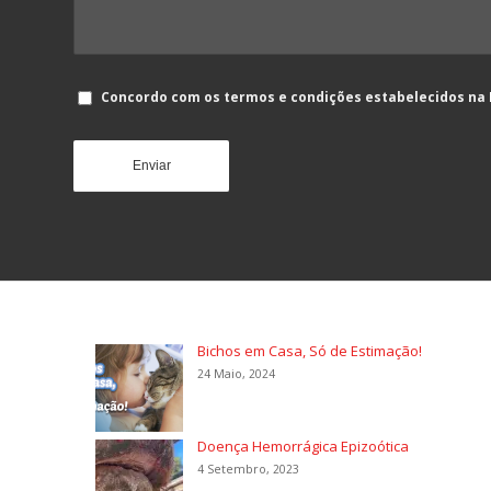
Concordo com os termos e condições estabelecidos na
Bichos em Casa, Só de Estimação!
24 Maio, 2024
Doença Hemorrágica Epizoótica
4 Setembro, 2023