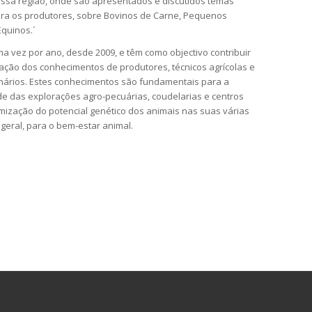
ssa região, onde são apresentados e discutidos temas
ra os produtores, sobre Bovinos de Carne, Pequenos
quinos.´
a vez por ano, desde 2009, e têm como objectivo contribuir
zação dos conhecimentos de produtores, técnicos agrícolas e
nários. Estes conhecimentos são fundamentais para a
de das explorações agro-pecuárias, coudelarias e centros
imização do potencial genético dos animais nas suas várias
 geral, para o bem-estar animal.