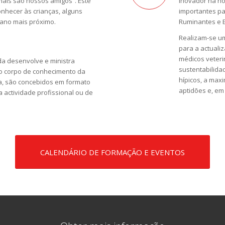
imais são nossos amigos”. Este
inovador na no
onhecer às crianças, alguns
importantes pa
iano mais próximo.
Ruminantes e E
Realizam-se um
para a actuali
médicos veteri
da desenvolve e ministra
sustentabilida
do corpo de conhecimento da
hípicos, a max
da, são concebidos em formato
aptidões e, em
a actividade profissional ou de
CALENDÁRIO DE FORMAÇÃO E EVENTOS