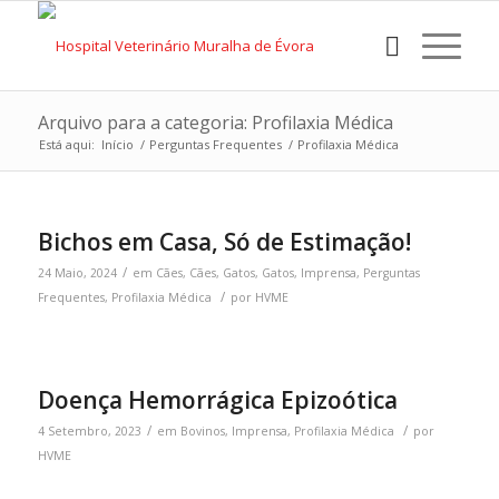
Arquivo para a categoria: Profilaxia Médica
Está aqui:
Início
/
Perguntas Frequentes
/
Profilaxia Médica
Bichos em Casa, Só de Estimação!
/
24 Maio, 2024
em
Cães
,
Cães
,
Gatos
,
Gatos
,
Imprensa
,
Perguntas
/
Frequentes
,
Profilaxia Médica
por
HVME
Doença Hemorrágica Epizoótica
/
/
4 Setembro, 2023
em
Bovinos
,
Imprensa
,
Profilaxia Médica
por
HVME