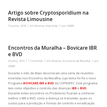
Artigo sobre Cryptosporidium na
Revista Limousine
/
/
13 Junho, 2018
em
Bovinos
,
Imprensa
por
HVME
Encontros da Muralha – Bovicare IBR
e BVD
/
/
/
4 Junho, 2015
1 Comentar
em
Bovinos
,
Encontros da Muralha
por
HVME
Durante o mês de Maio decorreram uma série de reuniões
inseridas nos Encontros da Muralha, cujo tema foi foi o novo
Programa
BOVICARE IBR e BVD
da COPRAPEC. Este programa
tem como objectivo o controlo das doenças
IBR
e
BVD
.
Durante estes encontros os Produtores ficaram a conhecer
melhor o IBR e BVD, como a doença se transmite, quais os
custos para a produção e formas de controlo e erradicação.