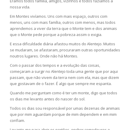
Éramos todos família, amigos, vizinhos e todos fazíamos a
nossa vida.
Em Montes vivíamos. Uns com mais espaço, outros com
menos, uns com mais família, outros com menos, mas todos
aprendemos a viver da terra que o Monte tem e dos animais
que o Monte pede porque a pobreza assim o exigia.
E essa dificuldade diária afastou muitos do Alentejo. Muitos
se mudaram, se afastaram, procuraram outras oportunidades
noutros lugares. Onde não há Montes.
Com o passar dos tempos e a evolução das coisas,
começaram a surgir no Alentejo toda uma gente que por aqui
passam, que não vivem da terra nem com ela, mas que dizem
que gostavam de o fazer. É algo que sempre me espanta.
Quando me perguntam como é ter um monte, digo que todos
os dias me levanto antes do nascer do sol.
Todos os dias sou responsável por umas dezenas de animais
que por mim aguardam porque de mim dependem e em mim
confiam.
Levanto-me para abrir os portões, encher comedouros e